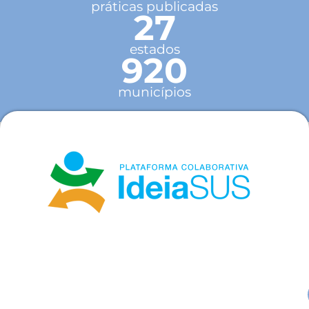
práticas publicadas
27
estados
920
municípios