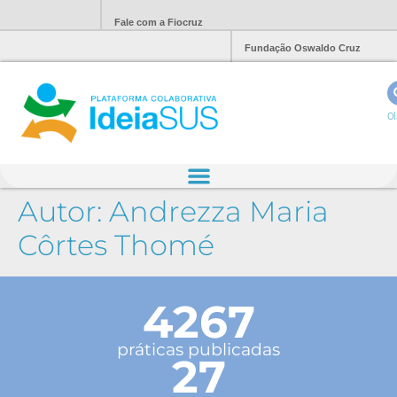
Fale com a Fiocruz
Fundação Oswaldo Cruz
Ol
Autor:
Andrezza Maria
Côrtes Thomé
4267
práticas publicadas
27