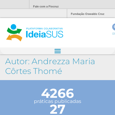
Fale com a Fiocruz
Fundação Oswaldo Cruz
Ol
Autor:
Andrezza Maria
Côrtes Thomé
4266
práticas publicadas
27