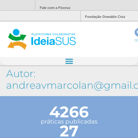
Fale com a Fiocruz
Fundação Oswaldo Cruz
Ol
Autor:
andreavmarcolan@gmail.
4266
práticas publicadas
27