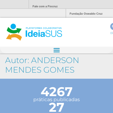
Fale com a Fiocruz
Fundação Oswaldo Cruz
Ol
Autor:
ANDERSON
MENDES GOMES
4267
práticas publicadas
27