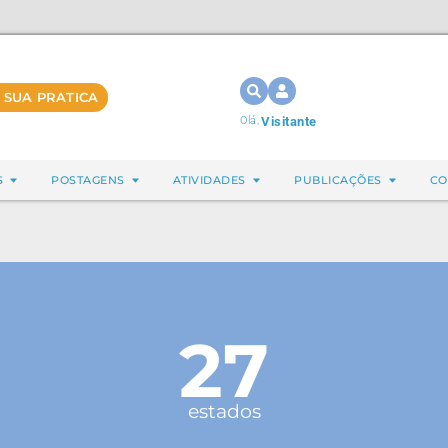
 SUA PRATICA
Olá,
Visitante
S
POSTAGENS
ATIVIDADES
PUBLICAÇÕES
CO
27
estados