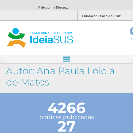
Fale com a Fiocruz
Fundação Oswaldo Cruz
Ol
Autor:
Ana Paula Loiola
de Matos
4266
práticas publicadas
27