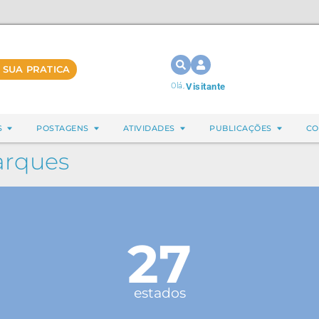
 SUA PRATICA
Olá,
Visitante
S
POSTAGENS
ATIVIDADES
PUBLICAÇÕES
CO
arques
27
estados