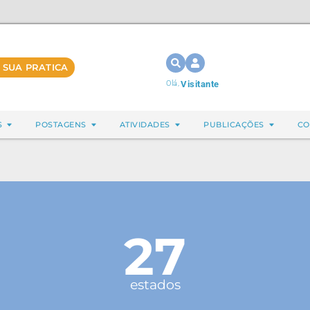
 SUA PRATICA
Olá,
Visitante
S
POSTAGENS
ATIVIDADES
PUBLICAÇÕES
CO
27
estados