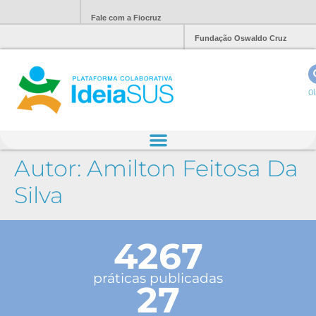
Fale com a Fiocruz
Fundação Oswaldo Cruz
Ol
Autor:
Amilton Feitosa Da
Silva
4267
práticas publicadas
27