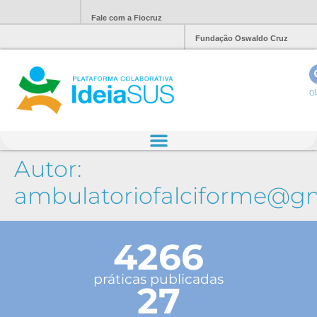
Fale com a Fiocruz
Fundação Oswaldo Cruz
Ol
Autor:
ambulatoriofalciforme@g
4266
práticas publicadas
27