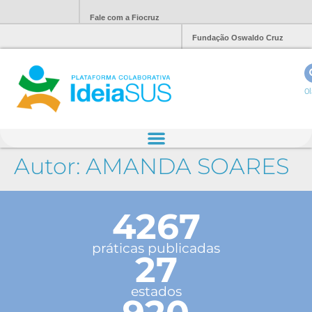
Fale com a Fiocruz
Fundação Oswaldo Cruz
Ol
Autor:
AMANDA SOARES
4267
práticas publicadas
27
estados