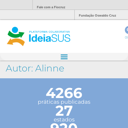
Fale com a Fiocruz
Fundação Oswaldo Cruz
Ol
Autor:
Alinne
4266
práticas publicadas
27
estados