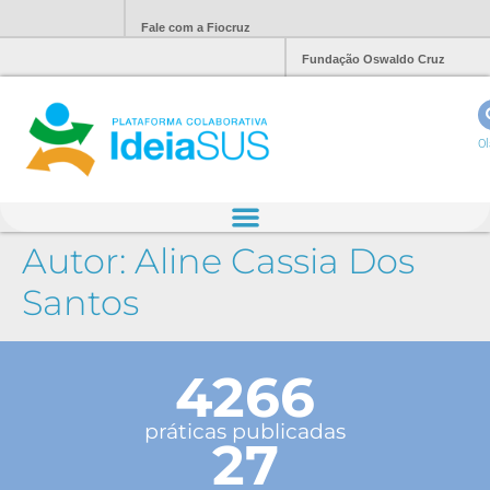
Fale com a Fiocruz
Fundação Oswaldo Cruz
Ol
Autor:
Aline Cassia Dos
Santos
4266
práticas publicadas
27