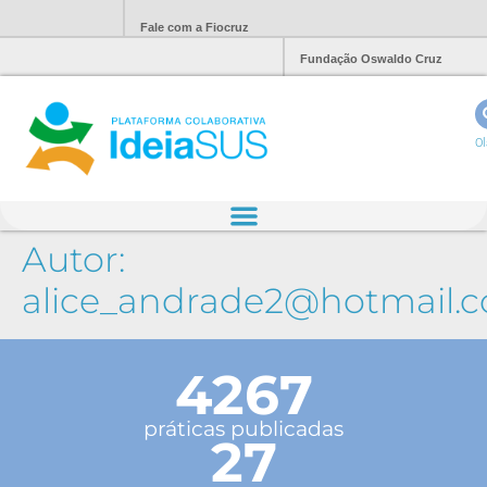
Fale com a Fiocruz
Fundação Oswaldo Cruz
Ol
Autor:
alice_andrade2@hotmail.
4267
práticas publicadas
27