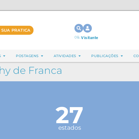
 SUA PRATICA
Olá,
Visitante
S
POSTAGENS
ATIVIDADES
PUBLICAÇÕES
CO
hy de Franca
27
estados