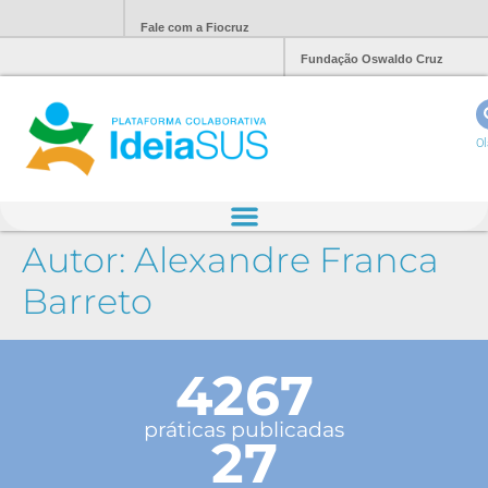
Fale com a Fiocruz
Fundação Oswaldo Cruz
Ol
Autor:
Alexandre Franca
Barreto
4267
práticas publicadas
27