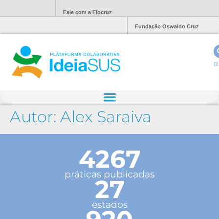
Fale com a Fiocruz
Fundação Oswaldo Cruz
Ol
Autor:
Alex Saraiva
4267
práticas publicadas
27
estados