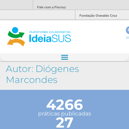
Fale com a Fiocruz
Fundação Oswaldo Cruz
Ol
Autor:
Diógenes
Marcondes
4266
práticas publicadas
27