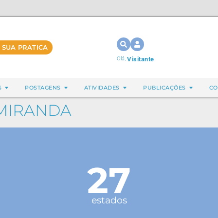
 SUA PRATICA
Olá,
Visitante
S
POSTAGENS
ATIVIDADES
PUBLICAÇÕES
CO
MIRANDA
27
estados