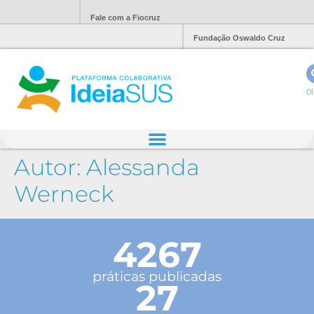
Fale com a Fiocruz
Fundação Oswaldo Cruz
Ol
Autor:
Alessanda
Werneck
4267
práticas publicadas
27