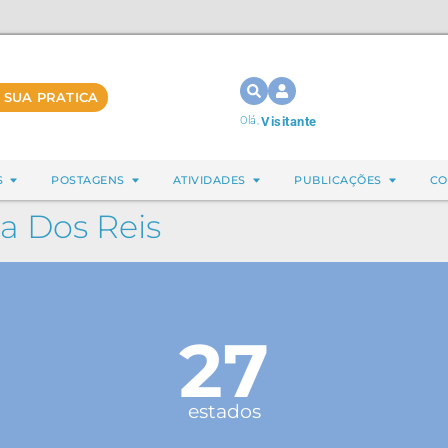
 SUA PRATICA
Olá,
Visitante
S
POSTAGENS
ATIVIDADES
PUBLICAÇÕES
CO
a Dos Reis
27
estados