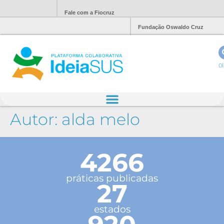
Fale com a Fiocruz
Fundação Oswaldo Cruz
Ol
Autor:
alda melo
4266
práticas publicadas
27
estados