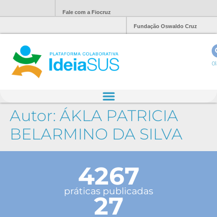
Fale com a Fiocruz
Fundação Oswaldo Cruz
Ol
Autor:
ÁKLA PATRICIA
BELARMINO DA SILVA
4267
práticas publicadas
27