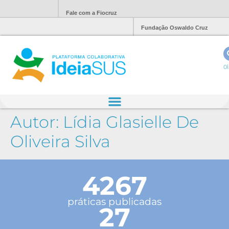
Fale com a Fiocruz
Fundação Oswaldo Cruz
Ol
Autor:
Lídia Glasielle De
Oliveira Silva
4267
práticas publicadas
27