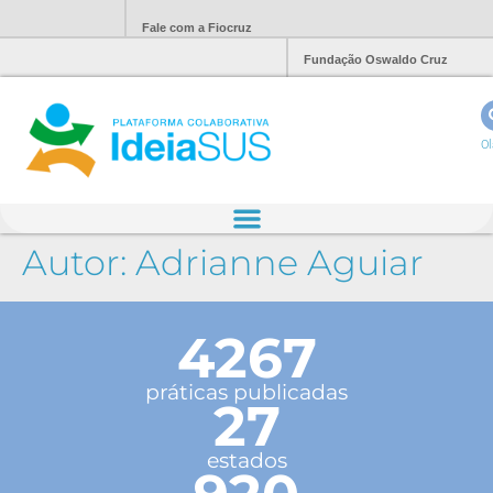
Fale com a Fiocruz
Fundação Oswaldo Cruz
Ol
Autor:
Adrianne Aguiar
4267
práticas publicadas
27
estados