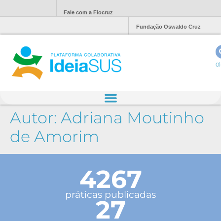
Fale com a Fiocruz
Fundação Oswaldo Cruz
Ol
Autor:
Adriana Moutinho
de Amorim
4267
práticas publicadas
27