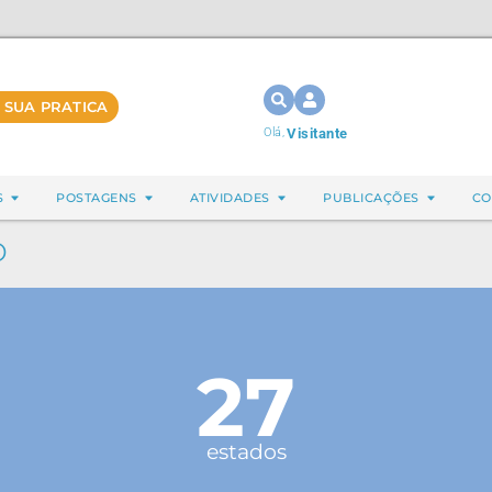
 SUA PRATICA
Olá,
Visitante
S
POSTAGENS
ATIVIDADES
PUBLICAÇÕES
CO
o
27
estados