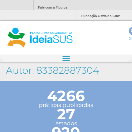
Fale com a Fiocruz
Fundação Oswaldo Cruz
Ol
Autor:
83382887304
4266
práticas publicadas
27
estados