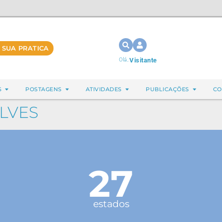
 SUA PRATICA
Olá,
Visitante
S
POSTAGENS
ATIVIDADES
PUBLICAÇÕES
CO
LVES
27
estados