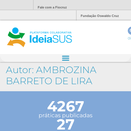
Fale com a Fiocruz
Fundação Oswaldo Cruz
Ol
Autor:
AMBROZINA
BARRETO DE LIRA
4267
práticas publicadas
27