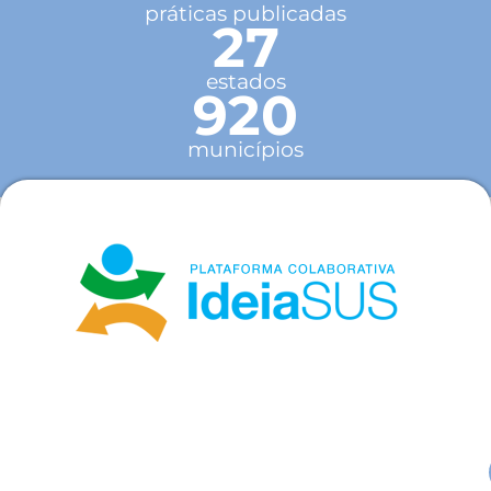
práticas publicadas
27
estados
920
municípios