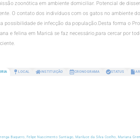
missão zoonótica em ambiente domiciliar. Potencial de diss
iente. O contato dos indivíduos com os gatos no ambiente do
da possibilidade de infecção da população.Desta forma o Pr
ana e felina em Maricá se faz necessário,para cercar por to
ciente.
ORIA
LOCAL
INSTITUIÇÃO
CRONOGRAMA
STATUS
AR
varenga Baquero, Felipe Nascimento Santiago, Mariluce da Silva Coelho, Mariana G