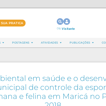
 SUA PRATICA
Olá,
Visitante
S
POSTAGENS
ATIVIDADES
PUBLICAÇÕES
CO
mbiental em saúde e o desen
cipal de controle da espor
ana e felina em Maricá no P
2018