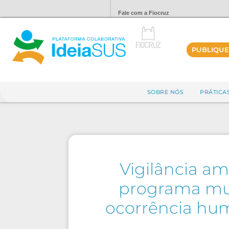
Fale com a Fiocruz
PUBLIQUE
SOBRE NÓS
PRÁTICA
Vigilância a
programa muni
ocorrência hum