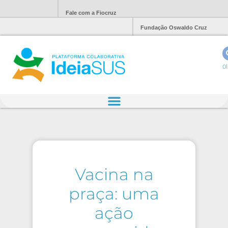
Fale com a Fiocruz
Fundação Oswaldo Cruz
Ol
Vacina na
praça: uma
ação