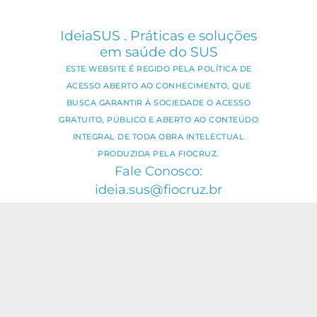
IdeiaSUS . Práticas e soluções
em saúde do SUS
ESTE WEBSITE É REGIDO PELA POLÍTICA DE
ACESSO ABERTO AO CONHECIMENTO, QUE
BUSCA GARANTIR À SOCIEDADE O ACESSO
GRATUITO, PÚBLICO E ABERTO AO CONTEÚDO
INTEGRAL DE TODA OBRA INTELECTUAL
PRODUZIDA PELA FIOCRUZ.
Fale Conosco:
ideia.sus@fiocruz.br
O conteúdo deste portal pode ser
utilizado para todos os fins não
comerciais, respeitados e reservados os
direitos dos autores.