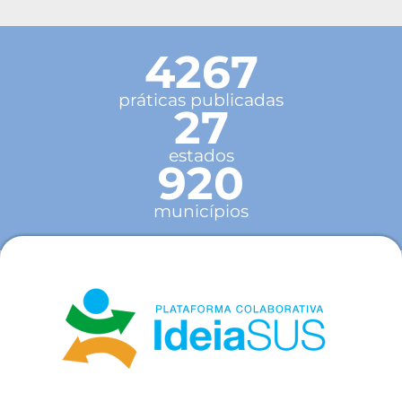
4267
práticas publicadas
27
estados
920
municípios