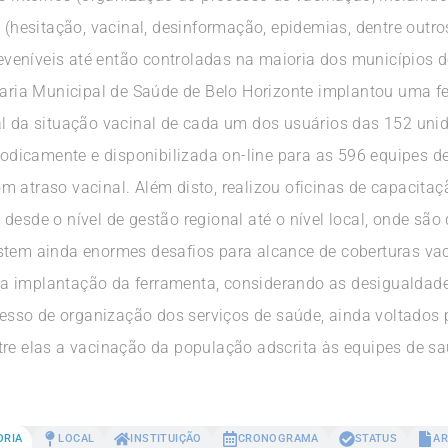
s (hesitação, vacinal, desinformação, epidemias, dentre outro
veníveis até então controladas na maioria dos municípios 
etaria Municipal de Saúde de Belo Horizonte implantou uma f
al da situação vacinal de cada um dos usuários das 152 uni
riodicamente e disponibilizada on-line para as 596 equipes d
 atraso vacinal. Além disto, realizou oficinas de capacitaçã
desde o nível de gestão regional até o nível local, onde sã
istem ainda enormes desafios para alcance de coberturas v
 implantação da ferramenta, considerando as desigualdades
ocesso de organização dos serviços de saúde, ainda voltados
tre elas a vacinação da população adscrita às equipes de sa
ORIA
LOCAL
INSTITUIÇÃO
CRONOGRAMA
STATUS
AR