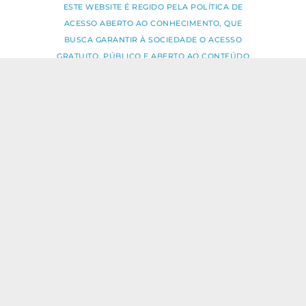
ESTE WEBSITE É REGIDO PELA POLÍTICA DE
ACESSO ABERTO AO CONHECIMENTO, QUE
BUSCA GARANTIR À SOCIEDADE O ACESSO
GRATUITO, PÚBLICO E ABERTO AO CONTEÚDO
INTEGRAL DE TODA OBRA INTELECTUAL
PRODUZIDA PELA FIOCRUZ.
Fale Conosco:
ideia.sus@fiocruz.br
O conteúdo deste portal pode ser
utilizado para todos os fins não
comerciais, respeitados e reservados os
direitos dos autores.