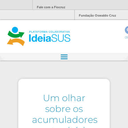
Fale com a Fiocruz
Fundação Oswaldo Cruz
Ol
Um olhar
sobre os
acumuladores