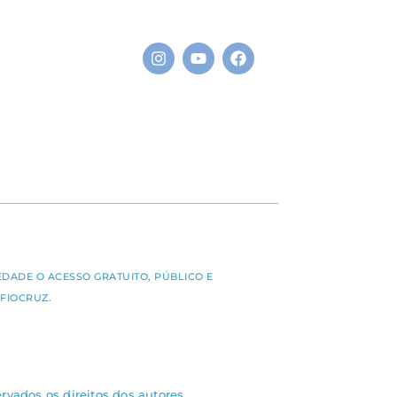
S
EDADE O ACESSO GRATUITO, PÚBLICO E
FIOCRUZ.
rvados os direitos dos autores.