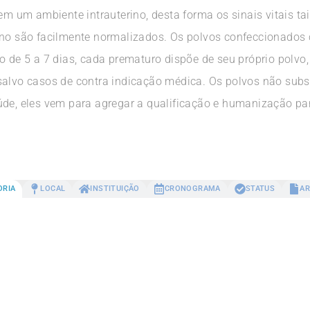
em um ambiente intrauterino, desta forma os sinais vitais tais
ono são facilmente normalizados. Os polvos confeccionados
o de 5 a 7 dias, cada prematuro dispõe de seu próprio polvo,
salvo casos de contra indicação médica. Os polvos não sub
úde, eles vem para agregar a qualificação e humanização pa
ORIA
LOCAL
INSTITUIÇÃO
CRONOGRAMA
STATUS
AR