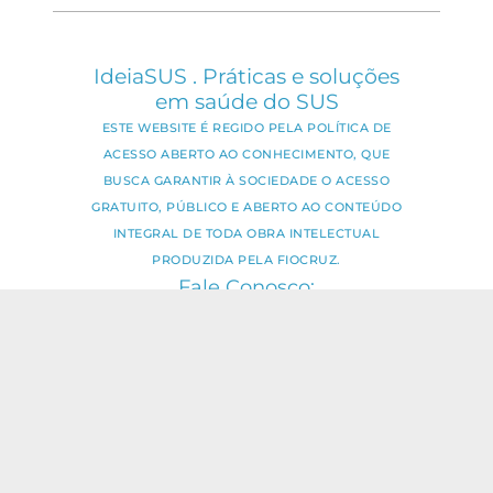
IdeiaSUS . Práticas e soluções
em saúde do SUS
ESTE WEBSITE É REGIDO PELA POLÍTICA DE
ACESSO ABERTO AO CONHECIMENTO, QUE
BUSCA GARANTIR À SOCIEDADE O ACESSO
GRATUITO, PÚBLICO E ABERTO AO CONTEÚDO
INTEGRAL DE TODA OBRA INTELECTUAL
PRODUZIDA PELA FIOCRUZ.
Fale Conosco:
ideia.sus@fiocruz.br
O conteúdo deste portal pode ser
utilizado para todos os fins não
comerciais, respeitados e reservados os
direitos dos autores.