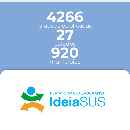
4266
práticas publicadas
27
estados
920
municípios