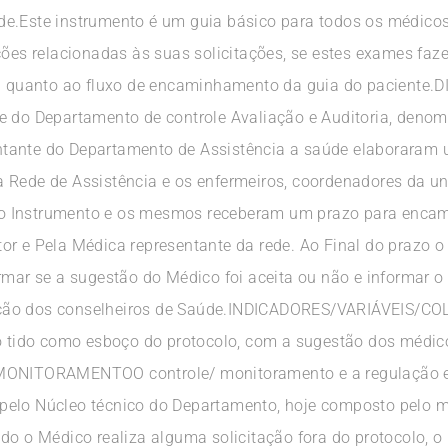
e.Este instrumento é um guia básico para todos os médicos
ações relacionadas às suas solicitações, se estes exames f
iva quanto ao fluxo de encaminhamento da guia do pacient
o Departamento de controle Avaliação e Auditoria, denomi
ntante do Departamento de Assistência a saúde elaboraram
 Rede de Assistência e os enfermeiros, coordenadores da u
o Instrumento e os mesmos receberam um prazo para encam
or e Pela Médica representante da rede. Ao Final do prazo 
ormar se a sugestão do Médico foi aceita ou não e informar
ção dos conselheiros de Saúde.INDICADORES/VARIÁVEIS/CO
to tido como esboço do protocolo, com a sugestão dos médi
ITORAMENTOO controle/ monitoramento e a regulação est
elo Núcleo técnico do Departamento, hoje composto pelo mé
ndo o Médico realiza alguma solicitação fora do protocolo,