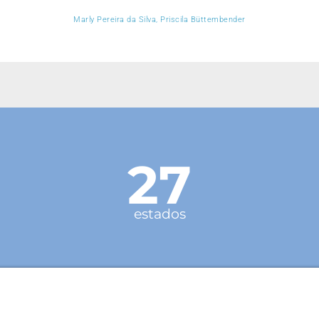
Marly Pereira da Silva, Priscila Büttembender
27
estados