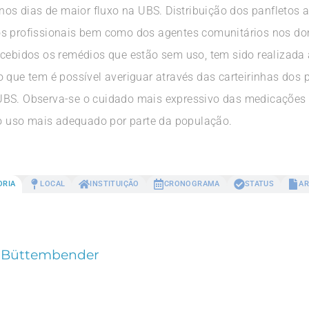
 nos dias de maior fluxo na UBS. Distribuição dos panfletos a
s profissionais bem como dos agentes comunitários nos domi
ecebidos os remédios que estão sem uso, tem sido realizada 
 que tem é possível averiguar através das carteirinhas dos 
UBS. Observa-se o cuidado mais expressivo das medicações
 uso mais adequado por parte da população.
ORIA
LOCAL
INSTITUIÇÃO
CRONOGRAMA
STATUS
AR
ila Büttembender