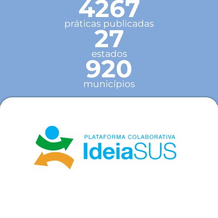
4267
práticas publicadas
27
estados
920
municípios