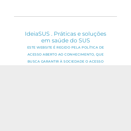
IdeiaSUS . Práticas e soluções
em saúde do SUS
ESTE WEBSITE É REGIDO PELA POLÍTICA DE
ACESSO ABERTO AO CONHECIMENTO, QUE
BUSCA GARANTIR À SOCIEDADE O ACESSO
GRATUITO, PÚBLICO E ABERTO AO CONTEÚDO
INTEGRAL DE TODA OBRA INTELECTUAL
PRODUZIDA PELA FIOCRUZ.
Fale Conosco:
ideia.sus@fiocruz.br
O conteúdo deste portal pode ser
utilizado para todos os fins não
comerciais, respeitados e reservados os