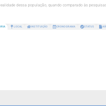
realidade dessa população, quando comparado às pesquisas 
ORIA
LOCAL
INSTITUIÇÃO
CRONOGRAMA
STATUS
AR