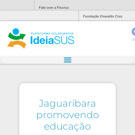
Fale com a Fiocruz
Fundação Oswaldo Cruz
Ol
Jaguaribara
promovendo
educação