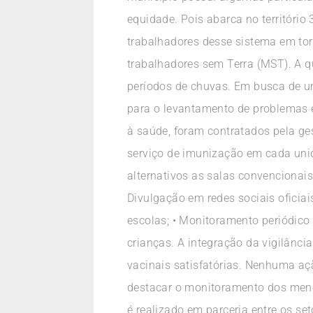
equidade. Pois abarca no territóri
trabalhadores desse sistema em t
trabalhadores sem Terra (MST). A qu
períodos de chuvas. Em busca de um
para o levantamento de problemas e
à saúde, foram contratados pela ge
serviço de imunização em cada unid
alternativos as salas convencionais
Divulgação em redes sociais oficia
escolas; • Monitoramento periódico
crianças. A integração da vigilânci
vacinais satisfatórias. Nenhuma a
destacar o monitoramento dos meno
é realizado em parceria entre os se