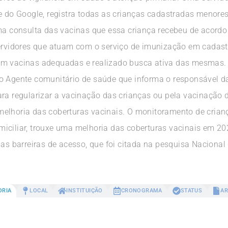
ve do Google, registra todas as crianças cadastradas menor
ma consulta das vacinas que essa criança recebeu de acordo 
servidores que atuam com o serviço de imunização em cadastr
om vacinas adequadas e realizado busca ativa das mesmas. 
o Agente comunitário de saúde que informa o responsável d
ara regularizar a vacinação das crianças ou pela vacinação 
elhoria das coberturas vacinais. O monitoramento de crianç
miciliar, trouxe uma melhoria das coberturas vacinais em 
 as barreiras de acesso, que foi citada na pesquisa Nacional
ORIA
LOCAL
INSTITUIÇÃO
CRONOGRAMA
STATUS
AR