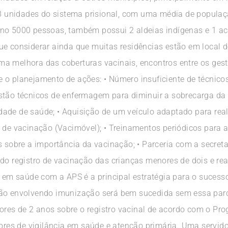
o 3 unidades do sistema prisional, com uma média de populaç
orno 5000 pessoas, também possui 2 aldeias indígenas e 1
e considerar ainda que muitas residências estão em local de
a melhora das coberturas vacinais, encontros entre os ges
 o planejamento de ações: • Número insuficiente de técnico
stão técnicos de enfermagem para diminuir a sobrecarga da
ade de saúde; • Aquisição de um veículo adaptado para real
 de vacinação (Vacimóvel); • Treinamentos periódicos para a
is sobre a importância da vacinação; • Parceria com a secre
 do registro de vacinação das crianças menores de dois e re
a em saúde com a APS é a principal estratégia para o sucess
ção envolvendo imunização será bem sucedida sem essa par
res de 2 anos sobre o registro vacinal de acordo com o Pr
tores de vigilância em saúde e atenção primária. Uma servid