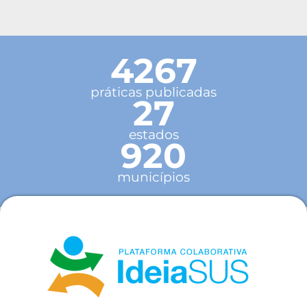
4267
práticas publicadas
27
estados
920
municípios