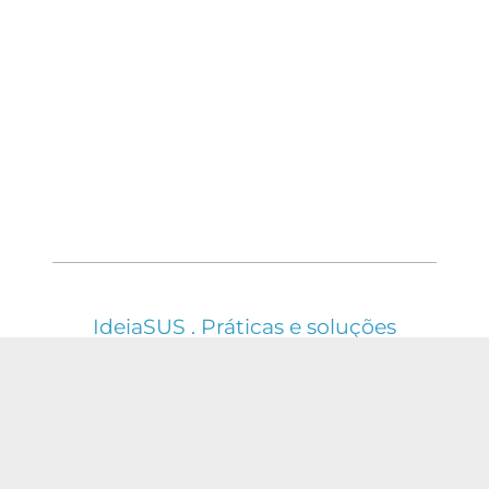
IdeiaSUS . Práticas e soluções
em saúde do SUS
ESTE WEBSITE É REGIDO PELA POLÍTICA DE
ACESSO ABERTO AO CONHECIMENTO, QUE
BUSCA GARANTIR À SOCIEDADE O ACESSO
GRATUITO, PÚBLICO E ABERTO AO CONTEÚDO
INTEGRAL DE TODA OBRA INTELECTUAL