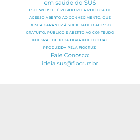
em saúde do SUS
ESTE WEBSITE É REGIDO PELA POLÍTICA DE
ACESSO ABERTO AO CONHECIMENTO, QUE
BUSCA GARANTIR À SOCIEDADE O ACESSO
GRATUITO, PÚBLICO E ABERTO AO CONTEÚDO
INTEGRAL DE TODA OBRA INTELECTUAL
PRODUZIDA PELA FIOCRUZ.
Fale Conosco:
ideia.sus@fiocruz.br
O conteúdo deste portal pode ser
utilizado para todos os fins não
comerciais, respeitados e reservados os
direitos dos autores.