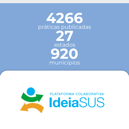
4266
práticas publicadas
27
estados
920
municípios