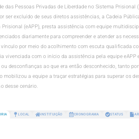
de das Pessoas Privadas de Liberdade no Sistema Prisional (
r ser excluído de seus diretos assistências, a Cadeia Públic
Prisional (eAPP), presta assistência com equipe multidiscip
venciados diariamente para compreender e atender as neces
r vínculo por meio do acolhimento com escuta qualificada c
ncia vivenciada com o início da assistência pela equipe eAP
s ou desconfianças ao que era então desconhecido, tanto po
 mobilizou a equipe a traçar estratégias para superar os de
o desse cenário.
ORIA
LOCAL
INSTITUIÇÃO
CRONOGRAMA
STATUS
AR