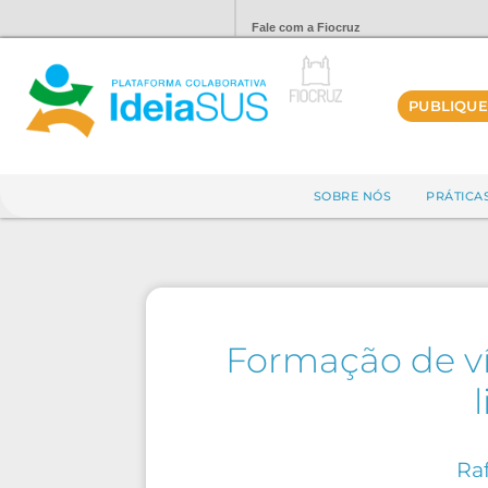
Fale com a Fiocruz
PUBLIQUE
SOBRE NÓS
PRÁTICA
Formação de ví
Raf