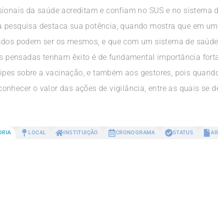
sionais da saúde acreditam e confiam no SUS e no sistema 
a pesquisa destaca sua potência, quando mostra que em um B
tados podem ser os mesmos, e que com um sistema de saúde
as pensadas tenham êxito é de fundamental importância fortal
ipes sobre a vacinação, e também aos gestores, pois quan
onhecer o valor das ações de vigilância, entre as quais se
ORIA
LOCAL
INSTITUIÇÃO
CRONOGRAMA
STATUS
AR