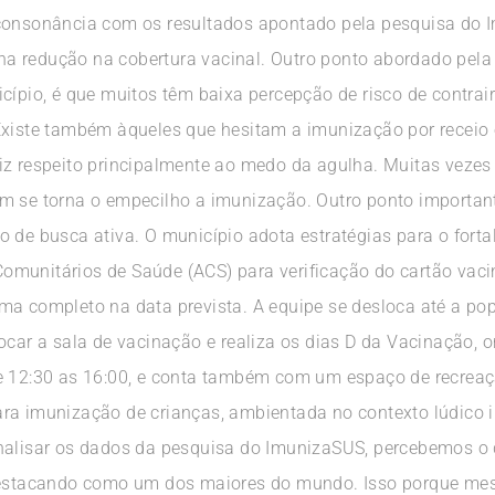
 consonância com os resultados apontado pela pesquisa do I
a redução na cobertura vacinal. Outro ponto abordado pel
icípio, é que muitos têm baixa percepção de risco de contra
Existe também àqueles que hesitam a imunização por receio 
iz respeito principalmente ao medo da agulha. Muitas vezes 
m se torna o empecilho a imunização. Outro ponto importante
o de busca ativa. O município adota estratégias para o for
munitários de Saúde (ACS) para verificação do cartão vaci
ma completo na data prevista. A equipe se desloca até a p
ocar a sala de vacinação e realiza os dias D da Vacinação, o
e 12:30 as 16:00, e conta também com um espaço de recreaçã
ra imunização de crianças, ambientada no contexto lúdico i
analisar os dados da pesquisa do ImunizaSUS, percebemos o 
 destacando como um dos maiores do mundo. Isso porque mes