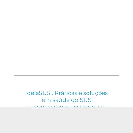
IdeiaSUS . Práticas e soluções
em saúde do SUS
ESTE WEBSITE É REGIDO PELA POLÍTICA DE
ACESSO ABERTO AO CONHECIMENTO, QUE
BUSCA GARANTIR À SOCIEDADE O ACESSO
GRATUITO, PÚBLICO E ABERTO AO CONTEÚDO