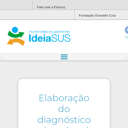
Fale com a Fiocruz
Fundação Oswaldo Cruz
Ol
Elaboração
do
diagnóstico